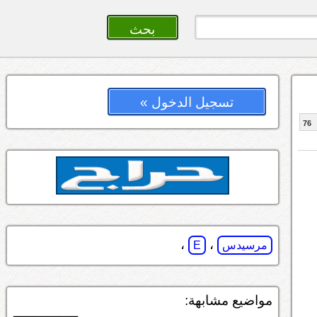
تسجيل الدخول »
76
،
،
مرسيدس
E
مواضيع مشابهة: