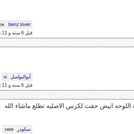
benz lover
-78
قبل 6 سنه و 11 شهر
أبوالبواسل
10
قبل 6 سنه و 11 شهر
اللوحه ابيض حقت لكزس الاصليه تطلع ماشاء الله
سكودر
14929