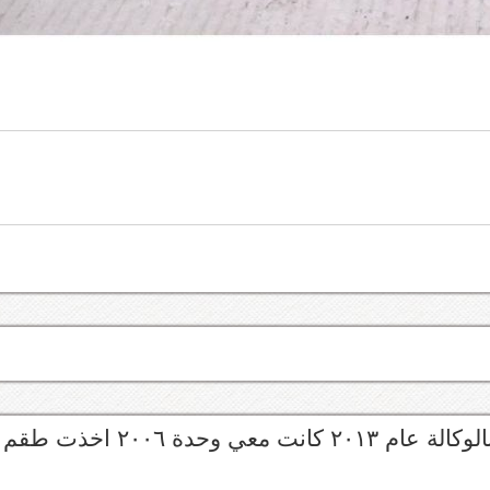
تركب مباشرة بدون توليف ولكن سعرها غالي جدا بالوكالة عام ٢٠١٣ كانت معي وحدة ٢٠٠٦ اخذت طقم