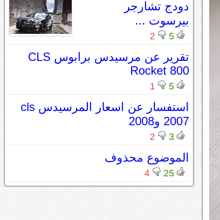
دودج تشارجر
بيرسوت ...
2
5
تقرير عن مرسيدس برابوس CLS
Rocket 800
1
5
استفسار عن اسعار المرسيدس cls
2007 و2008
2
3
الموضوع محذوف
4
25