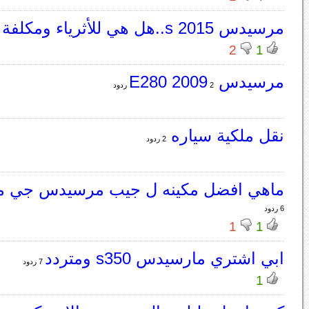
مرسيدس s 2015..هل هي للأثرياء ومكلفة بالصيانه
2
1
مرسيدس E280 2009
2 ردود
نقل ملكية سياره
2 ردود
ماهي افضل مكينه ل جيب مرسيدس جي موديل
6 ردود
1
1
ابي اشتري مارسيدس s350 ومتردد
7 ردود
1