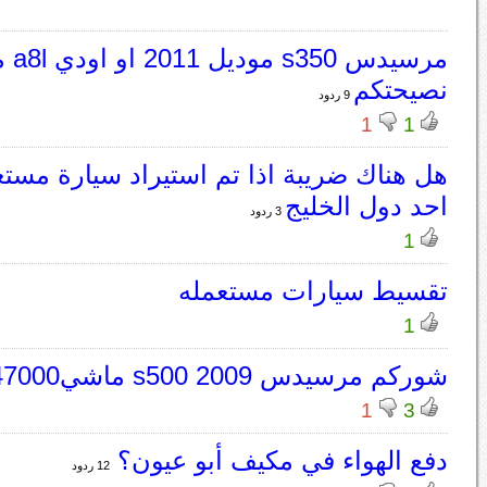
نصيحتكم
9 ردود
1
1
هل هناك ضريبة اذا تم استيراد سيارة مست
احد دول الخليج
3 ردود
1
تقسيط سيارات مستعمله
1
شوركم مرسيدس s500 2009 ماشي147000
1
3
دفع الهواء في مكيف أبو عيون؟
12 ردود