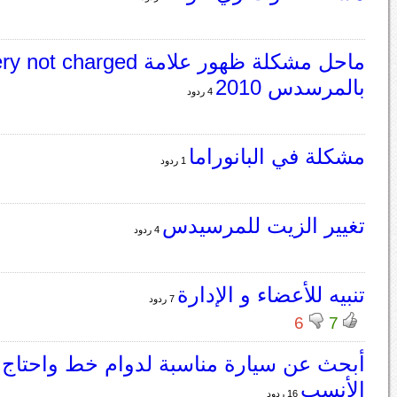
ماحل مشكلة ظهور علامة t charged
بالمرسدس 2010
4 ردود
مشكلة في البانوراما
1 ردود
تغيير الزيت للمرسيدس
4 ردود
تنبيه للأعضاء و الإدارة
7 ردود
6
7
أبحث عن سيارة مناسبة لدوام خط واحتاج 
الأنسب
16 ردود