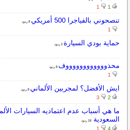
1
1
تنصحوني بالفياجرا 500 أمريكي
8 ردود
1
حماية بودي السيارة
2 ردود
محذووووووووووووف
8 ردود
1
ايش الأفضل؟ لمجربين الألماني
8 ردود
3
2
ما هي أسباب عدم اعتماديه السيارات الألم
السعودية
16 ردود
1
4