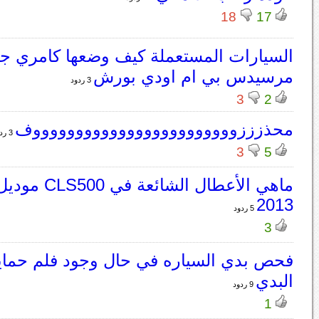
18
17
السيارات المستعملة كيف وضعها كامري 
مرسيدس بي ام اودي بورش
3 ردود
3
2
محذزززووووووووووووووووووووووووف
3 ردود
3
5
2013
5 ردود
3
فحص بدي السياره في حال وجود فلم حماي
البدي
9 ردود
1