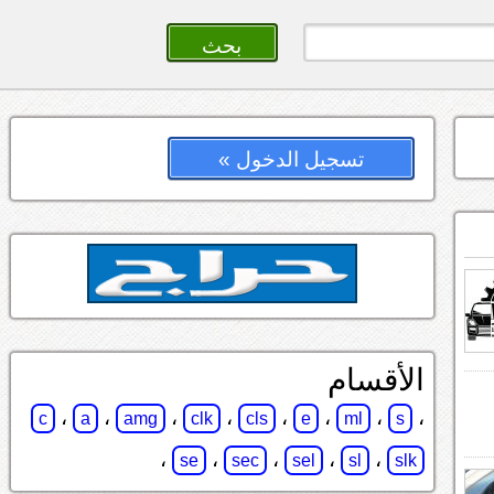
تسجيل الدخول »
الأقسام
،
،
،
،
،
،
،
،
c
a
amg
clk
cls
e
ml
s
،
،
،
،
،
se
sec
sel
sl
slk