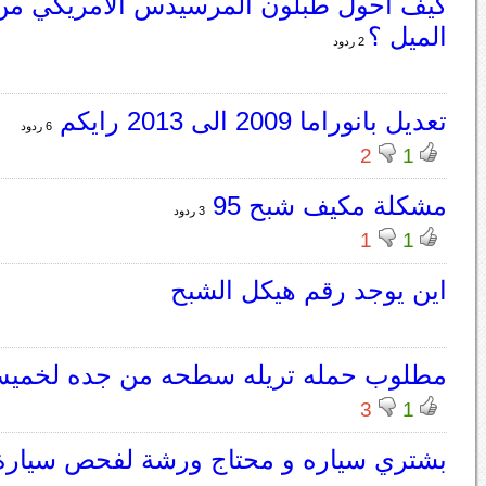
كيف احول طبلون المرسيدس الامريكي من ا
الميل ؟
2 ردود
تعديل بانوراما 2009 الى 2013 رايكم
6 ردود
2
1
مشكلة مكيف شبح 95
3 ردود
1
1
اين يوجد رقم هيكل الشبح
مطلوب حمله تريله سطحه من جده لخم
3
1
بشتري سياره و محتاج ورشة لفحص سيارة 