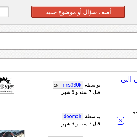
أضف سؤال أو موضوع جديد
ي الى
بواسطة
hms330k
15
قبل 7 سنه و 6 شهر
بواسطة
doomah
S
قبل 7 سنه و 6 شهر