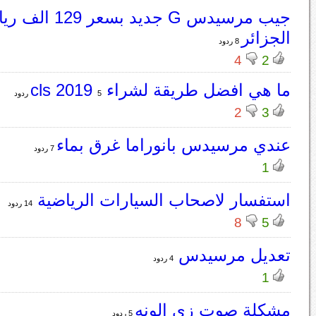
جيب مرسيدس G جديد بسعر
الجزائر
8 ردود
4
2
ما هي افضل طريقة لشراء cls 2019
5 ردود
2
3
عندي مرسيدس بانوراما غرق بماء
7 ردود
1
استفسار لاصحاب السيارات الرياضية
14 ردود
8
5
تعديل مرسيدس
4 ردود
1
مشكلة صوت زي الونه
5 ردود